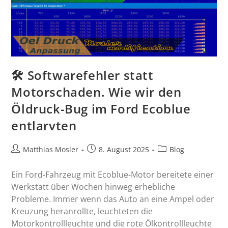
🛠️ Softwarefehler statt
Motorschaden. Wie wir den
Öldruck-Bug im Ford Ecoblue
entlarvten
Matthias Mosler
8. August 2025
Blog
Ein Ford-Fahrzeug mit Ecoblue-Motor bereitete einer
Werkstatt über Wochen hinweg erhebliche
Probleme. Immer wenn das Auto an eine Ampel oder
Kreuzung heranrollte, leuchteten die
Motorkontrollleuchte und die rote Ölkontrollleuchte