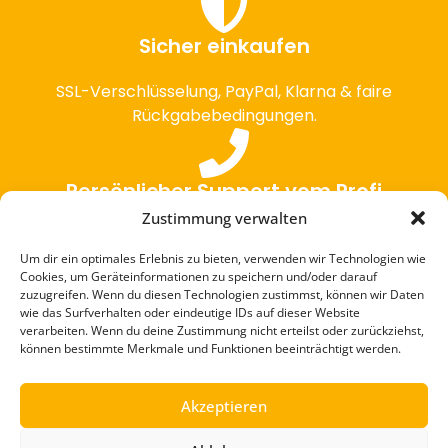
Sicher einkaufen
SSL-Verschlüsselung, PayPal, Klarna & faire
Rückgabebedingungen.
Persönlicher Support vom Profi
Zustimmung verwalten
Fragen zu Produkten oder Einbau? Wir sind
für dich da. +49 151 46665557
Um dir ein optimales Erlebnis zu bieten, verwenden wir Technologien wie
Cookies, um Geräteinformationen zu speichern und/oder darauf
zuzugreifen. Wenn du diesen Technologien zustimmst, können wir Daten
wie das Surfverhalten oder eindeutige IDs auf dieser Website
verarbeiten. Wenn du deine Zustimmung nicht erteilst oder zurückziehst,
Schneller & sicherer Versand
können bestimmte Merkmale und Funktionen beeinträchtigt werden.
Versand in Deutschland & EU – Sperrgut
kein Problem.
Akzeptieren