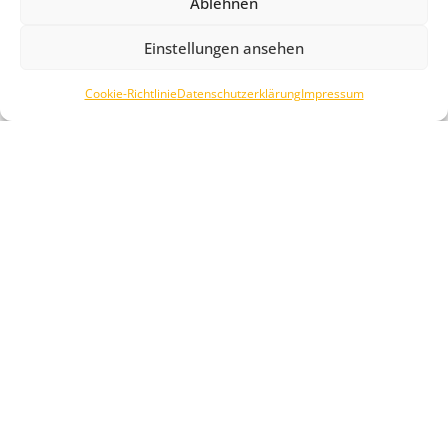
Ablehnen
Einstellungen ansehen
Beliebte Produkte
Cookie-Richtlinie
Datenschutzerklärung
Impressum
Alle Produkte anzeigen >
Mehr Leistung für den
Ford Sync 2 Sync 3
Ford Ranger Raptor,
Fehlerdiagnose und
mit dem smarten
Reparatur