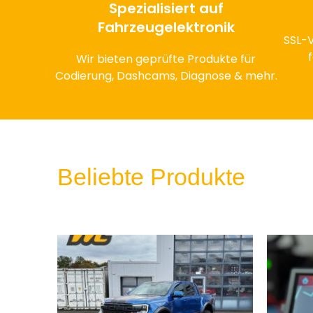
Spezialisiert auf
Fahrzeugelektronik
SSL-V
Wir bieten geprüfte Produkte für
Codierung, Dashcams, Diagnose & mehr.
Beliebte Produkte