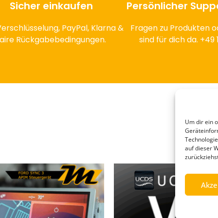
Sicher einkaufen
Persönlicher Supp
erschlüsselung, PayPal, Klarna &
Fragen zu Produkten o
faire Rückgabebedingungen.
sind für dich da. +4
Um dir ein 
Geräteinfor
Technologie
auf dieser 
zurückziehs
Akze