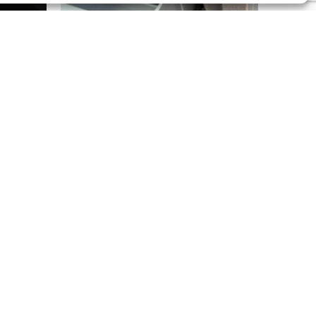
Lizenz)
Handschuhfach Lift Ranger
Next Gen.
.
€
40,00
inkl. MwSt.