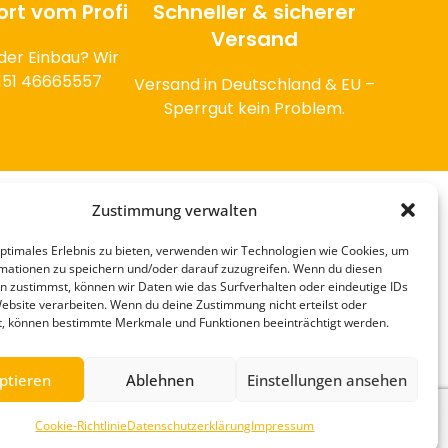
ort vom Profi
Schneller & sicherer
Versand
der Einbau? Wir
9 151 46665557
Versand in Deutschland & EU –
Sperrgut kein Problem.
Zustimmung verwalten
Alle Produkte anzeigen >
optimales Erlebnis zu bieten, verwenden wir Technologien wie Cookies, um
mationen zu speichern und/oder darauf zuzugreifen. Wenn du diesen
n zustimmst, können wir Daten wie das Surfverhalten oder eindeutige IDs
Website verarbeiten. Wenn du deine Zustimmung nicht erteilst oder
t, können bestimmte Merkmale und Funktionen beeinträchtigt werden.
ptieren
Ablehnen
Einstellungen ansehen
Cookie-Richtlinie
Datenschutzerklärung
Impressum