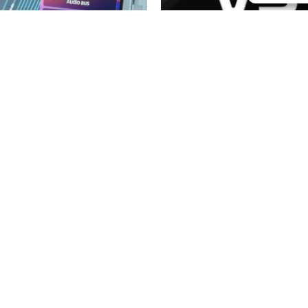
ord Sync 2 Sync 3
UCDS V5 (Erweiterte 
hlerdiagnose und
€
499,99
inkl. MwSt
Reparatur