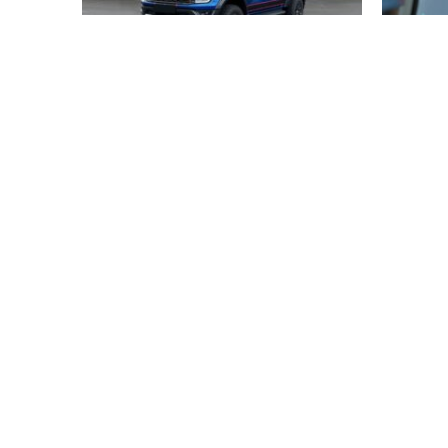
Mehr Leistung für den Ford
F
Ranger Raptor, mit dem
Fe
smarten Mosler Flasher
€
333,20
inkl. MwSt.