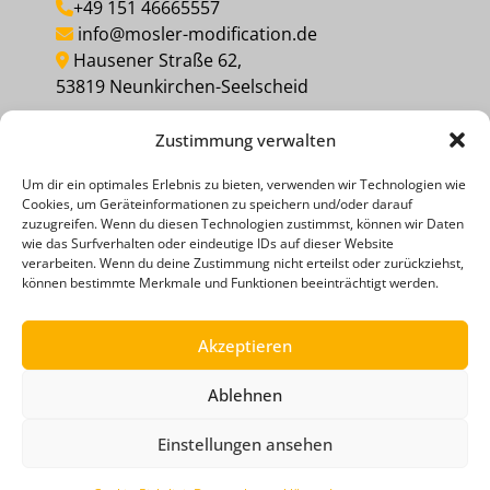
+49 151 46665557
info@mosler-modification.de
Hausener Straße 62,
53819 Neunkirchen-Seelscheid
Zustimmung verwalten
MEINEN KAUF WIDERRUFEN
Um dir ein optimales Erlebnis zu bieten, verwenden wir Technologien wie
Cookies, um Geräteinformationen zu speichern und/oder darauf
Social Media
zuzugreifen. Wenn du diesen Technologien zustimmst, können wir Daten
wie das Surfverhalten oder eindeutige IDs auf dieser Website
verarbeiten. Wenn du deine Zustimmung nicht erteilst oder zurückziehst,
können bestimmte Merkmale und Funktionen beeinträchtigt werden.
Akzeptieren
Ablehnen
ZAHLUNGSMETHODEN
RECHTLICHE HINWEISE
DATENSCHUTZERKLÄRUNG
AGB
IMPRESSUM
Einstellungen ansehen
WIDERRUFSRECHT
ADMIN TUNINGFILES
COOKIE-RICHTLINIE (EU)