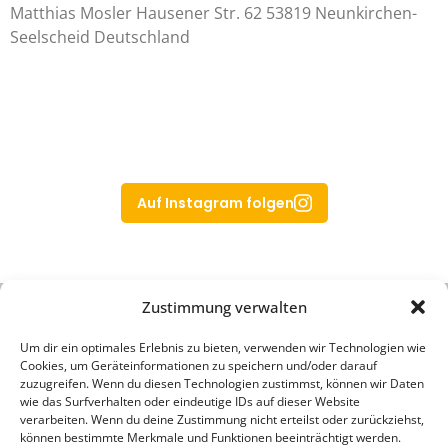
Matthias Mosler Hausener Str. 62 53819 Neunkirchen-
Seelscheid Deutschland
Aug. 4
Aug. 8
Juli 31
Auf Instagram folgen
24
1
7
0
11
Zustimmung verwalten
Um dir ein optimales Erlebnis zu bieten, verwenden wir Technologien wie
Cookies, um Geräteinformationen zu speichern und/oder darauf
zuzugreifen. Wenn du diesen Technologien zustimmst, können wir Daten
wie das Surfverhalten oder eindeutige IDs auf dieser Website
verarbeiten. Wenn du deine Zustimmung nicht erteilst oder zurückziehst,
können bestimmte Merkmale und Funktionen beeinträchtigt werden.