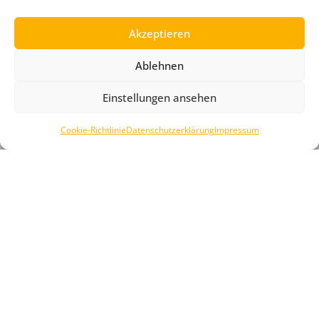
Akzeptieren
Kontaktdaten
Ablehnen
+49 151 46665557
Einstellungen ansehen
info@mosler-modification.de
Hausener Straße 62,
Cookie-Richtlinie
Datenschutzerklärung
Impressum
53819 Neunkirchen-Seelscheid
MEINEN KAUF WIDERRUFEN
Social Media