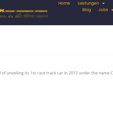
Home
Leistungen
Blog
Jobs
of unveiling its 1st race track car in 2013 under the name C