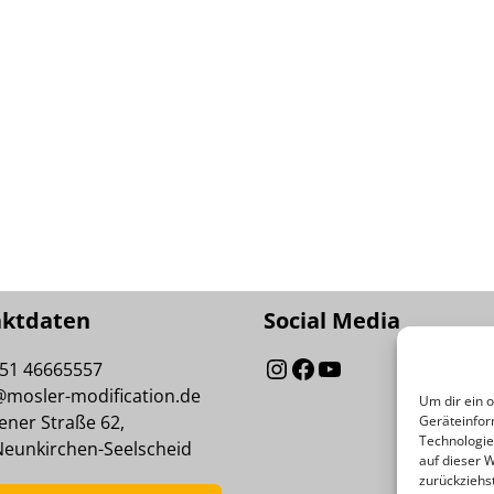
aktdaten
Social Media
151 46665557
@mosler-modification.de
Um dir ein 
ner Straße 62,
Geräteinfor
Technologie
Neunkirchen-Seelscheid
auf dieser 
zurückziehs